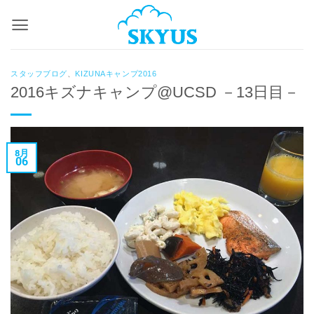
Skip
to
content
スタッフブログ
、
KIZUNAキャンプ2016
2016キズナキャンプ@UCSD －13日目－
8月
06