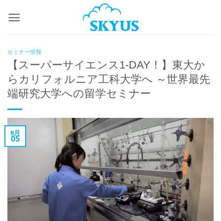
Skip
to
content
セミナー情報
【スーパーサイエンス1-DAY！】東大か
らカリフォルニア工科大学へ ～世界最先
端研究大学への留学セミナー
8月
05