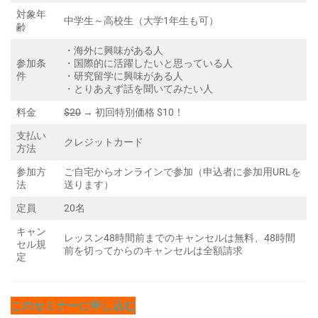
対象年
中学生～高校生（大学1年生も可）
齢
・海外に興味がある人
参加条
・国際的に活躍したいと思っている人
件
・研究留学に興味がある人
・とりあえず話を聞いてみたい人
料金
$20
→ 初回特別価格 $10！
支払い
クレジットカード
方法
参加方
ご自宅からオンラインで参加（申込者に参加用URLを
法
送ります）
定員
20名
キャン
レッスン48時間前までのキャンセルは無料、48時間
セル規
前を切ってからのキャンセルは全額請求
定
このセミナーに申し込む