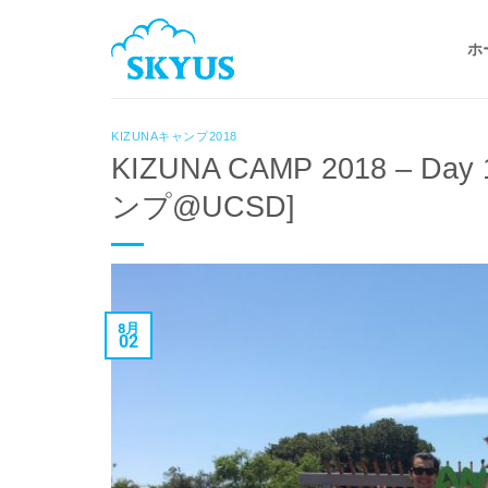
Skip
to
ホ
content
KIZUNAキャンプ2018
KIZUNA CAMP 2018 
ンプ@UCSD]
8月
02