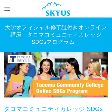
Skip
to
content
大学オフィシャル修了証付きオンライン
講座「タコマコミュニティカレッジ
SDGsプログラム」
タコマコミュニティカレッジ SDGs