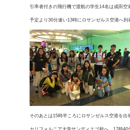
引率者付きの飛行機で渡航の学生14名は成田空
予定より30分速い13時にロサンゼルス空港へ到
そのあとは15時半ころにロサンゼルス空港を出
カリフォルニア大学サンディエゴ校へ。17時4