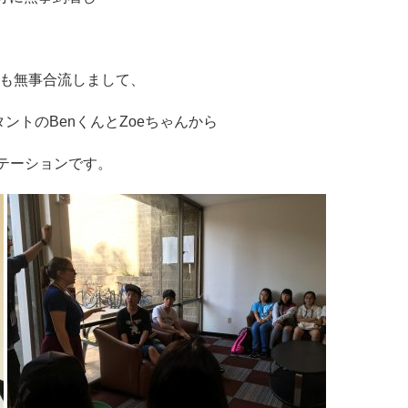
とも無事合流しまして、
トのBenくんとZoeちゃんから
エンテーションです。