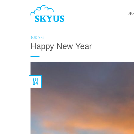
Skip
to
ホ
content
お知らせ
Happy New Year
1月
04